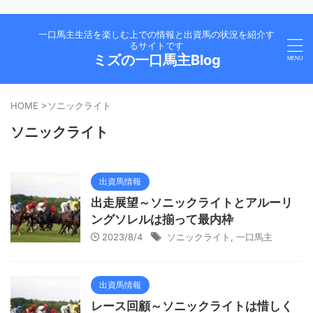
一口馬主生活を楽しむ上での情報と出資馬の状況を紹介す
るサイトです
ミズの一口馬主Blog
HOME
>
ソニックライト
ソニックライト
出資馬情報
出走展望～ソニックライトとアルーリ
ングソレルは揃って最内枠
2023/8/4
ソニックライト
,
一口馬主
出資馬情報
レース回顧～ソニックライトは惜しく