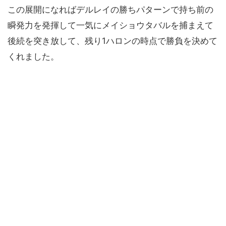
この展開になればデルレイの勝ちパターンで持ち前の
瞬発力を発揮して一気にメイショウタバルを捕まえて
後続を突き放して、残り1ハロンの時点で勝負を決めて
くれました。