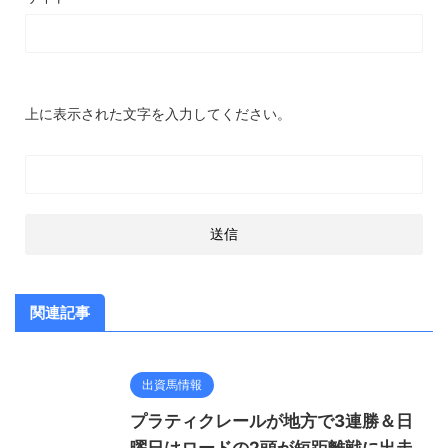
上に表示された文字を入力してください。
関連記事
出資馬情報
プラティクレールが地方で3連勝＆日