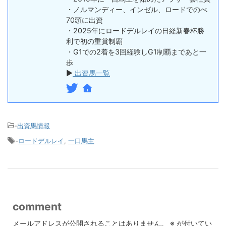
・ノルマンディー、インゼル、ロードでのべ
70頭に出資
・2025年にロードデルレイの日経新春杯勝
利で初の重賞制覇
・G1での2着を3回経験しG1制覇まであと一
歩
▶
出資馬一覧
-
出資馬情報
-
ロードデルレイ
,
一口馬主
comment
メールアドレスが公開されることはありません。
※
が付いてい