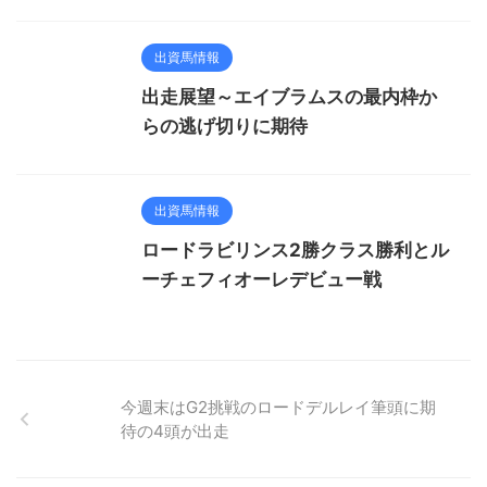
出資馬情報
出走展望～エイブラムスの最内枠か
らの逃げ切りに期待
出資馬情報
ロードラビリンス2勝クラス勝利とル
ーチェフィオーレデビュー戦
今週末はG2挑戦のロードデルレイ筆頭に期
待の4頭が出走