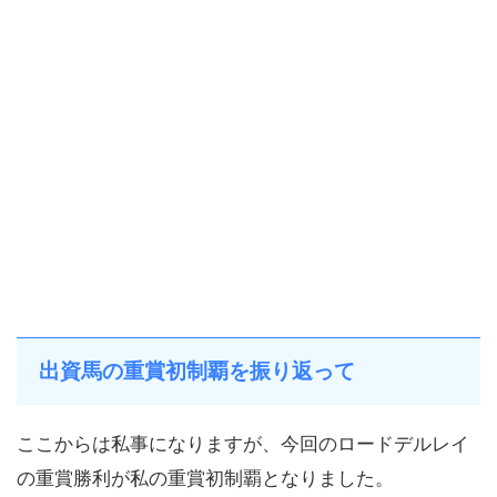
出資馬の重賞初制覇を振り返って
ここからは私事になりますが、今回のロードデルレイ
の重賞勝利が私の重賞初制覇となりました。