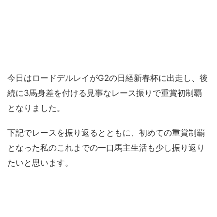
今日はロードデルレイがG2の日経新春杯に出走し、後
続に3馬身差を付ける見事なレース振りで重賞初制覇
となりました。
下記でレースを振り返るとともに、初めての重賞制覇
となった私のこれまでの一口馬主生活も少し振り返り
たいと思います。