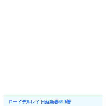
ロードデルレイ 日経新春杯 1着