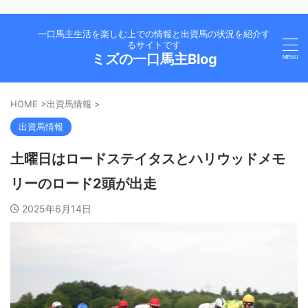
一口馬主生活を楽しむ上での情報と出資馬の状況を紹介す
るサイトです
ミズの一口馬主Blog
HOME
>
出資馬情報
>
出資馬情報
土曜日はロードステイタスとハリウッドメモ
リーのロード2頭が出走
2025年6月14日