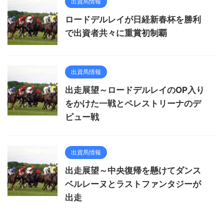
出資馬情報
ロードデルレイが日経新春杯を勝利
で出資者共々に重賞初制覇
出資馬情報
出走展望～ロードデルレイのOP入り
をかけた一戦とペレストリーナのデ
ビュー戦
出資馬情報
出走展望～中央復帰を懸けてダンス
ベルレーヌとラストファンタジーが
出走