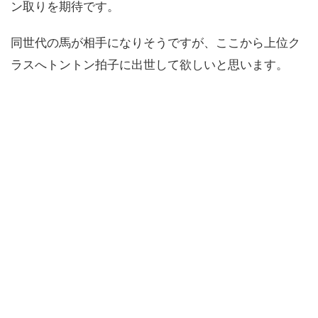
ン取りを期待です。
同世代の馬が相手になりそうですが、ここから上位ク
ラスへトントン拍子に出世して欲しいと思います。