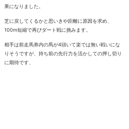
果になりました。
芝に戻してくるかと思いきや距離に原因を求め、
100m短縮で再びダート戦に挑みます。
相手は前走馬券内の馬が4頭いて楽では無い戦いにな
りそうですが、持ち前の先行力を活かしての押し切り
に期待です、