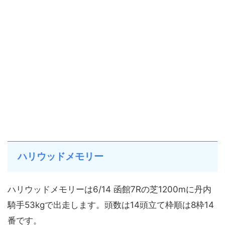
ハリウッドメモリー
ハリウッドメモリーは6/14 函館7Rの芝1200mに丹内
騎手53kgで出走します。頭数は14頭立て枠順は8枠14
番です。