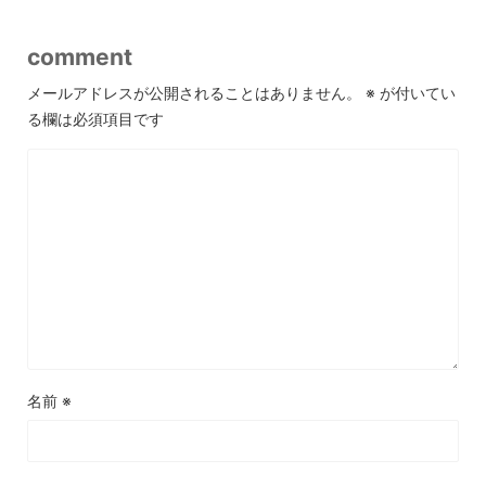
comment
メールアドレスが公開されることはありません。
※
が付いてい
る欄は必須項目です
名前
※