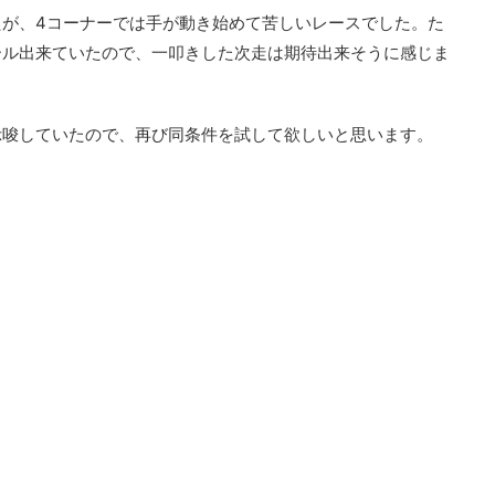
が、4コーナーでは手が動き始めて苦しいレースでした。た
ール出来ていたので、一叩きした次走は期待出来そうに感じま
示唆していたので、再び同条件を試して欲しいと思います。