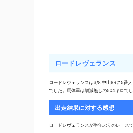
ロードレヴェランス
ロードレヴェランスは3/8 中山8Rに5
でした。馬体重は増減無しの504キロで
出走結果に対する感想
ロードレヴェランスが半年ぶりのレース