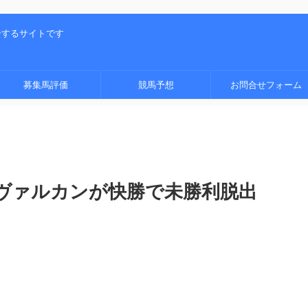
介するサイトです
募集馬評価
競馬予想
お問合せフォーム
ヴァルカンが快勝で未勝利脱出