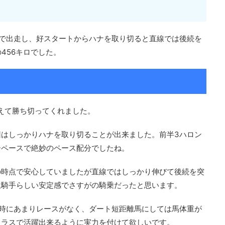
人気で出走し、好スタートからハナを取り切ると直線では後続を
456キロでした。
えて勝ち切ってくれました。
はしっかりハナを取り切ることが出来ました。前半3ハロン
ローペースで絶妙のペース配分でしたね。
の時点で安心していましたが直線ではしっかり伸びて後続を突
位騎手らしい安定感でさすがの騎乗だったと思います。
時にあまりレースがなく、ダート短距離馬にしては馬体重が
クラスで活躍出来るように実力を付けて欲しいです。