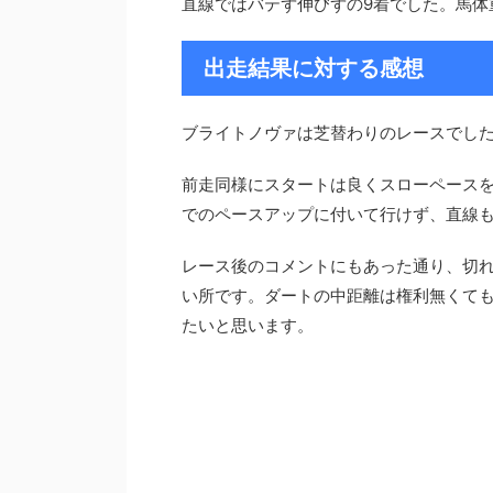
直線ではバテず伸びずの9着でした。馬体
出走結果に対する感想
ブライトノヴァは芝替わりのレースでし
前走同様にスタートは良くスローペース
でのペースアップに付いて行けず、直線
レース後のコメントにもあった通り、切
い所です。ダートの中距離は権利無くて
たいと思います。