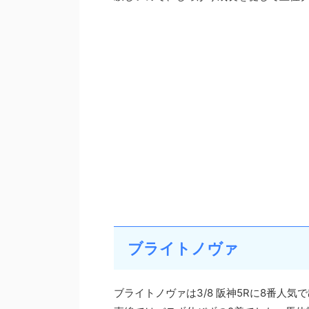
ブライトノヴァ
ブライトノヴァは3/8 阪神5Rに8番人