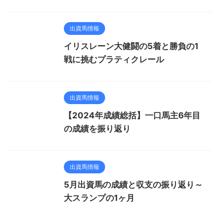
出資馬情報
イリスレーン大健闘の5着と勝負の1
戦に挑むプラティクレール
出資馬情報
【2024年成績総括】一口馬主6年目
の成績を振り返り
出資馬情報
5月出資馬の成績と収支の振り返り～
大スランプの1ヶ月