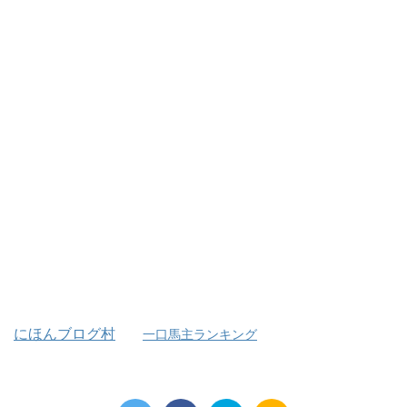
にほんブログ村
一口馬主ランキング