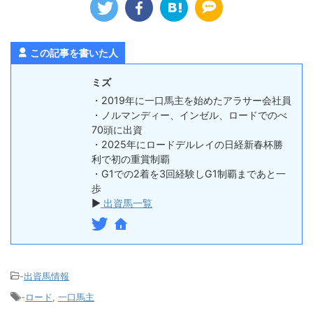
この記事を書いた人
ミズ
・2019年に一口馬主を始めたアラサー会社員
・ノルマンディー、インゼル、ロードでのべ
70頭に出資
・2025年にロードデルレイの日経新春杯勝
利で初の重賞制覇
・G1での2着を3回経験しG1制覇まであと一
歩
▶
出資馬一覧
-
出資馬情報
-
ロード
,
一口馬主