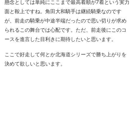
懸念としては単純にここまで最高着順が7着という実力
面と鞍上ですね。角田大和騎手は継続騎乗なのです
が、前走の騎乗が中途半端だったので思い切りが求め
られるこの舞台では心配です。ただ、前走後にこのコ
ースを進言した目利きに期待したいと思います。
ここで好走して何とか北海道シリーズで勝ち上がりを
決めて欲しいと思います。