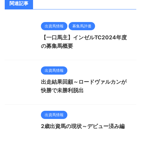
関連記事
出資馬情報
募集馬評価
【一口馬主】インゼルTC2024年度
の募集馬概要
出資馬情報
出走結果回顧～ロードヴァルカンが
快勝で未勝利脱出
出資馬情報
2歳出資馬の現状～デビュー済み編