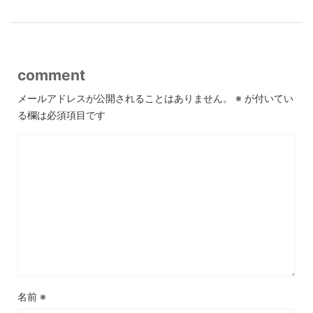
comment
メールアドレスが公開されることはありません。
※
が付いてい
る欄は必須項目です
名前
※