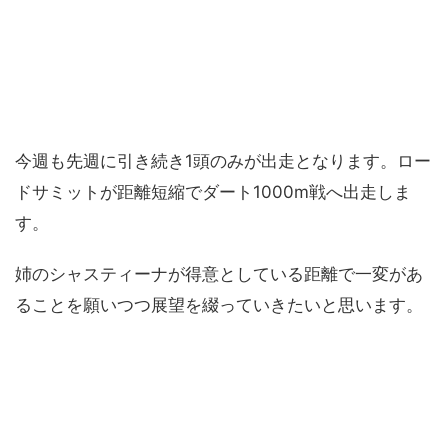
今週も先週に引き続き1頭のみが出走となります。ロー
ドサミットが距離短縮でダート1000m戦へ出走しま
す。
姉のシャスティーナが得意としている距離で一変があ
ることを願いつつ展望を綴っていきたいと思います。