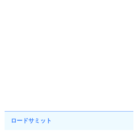
ロードサミット