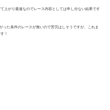
げて上がり最速なのでレース内容としては申し分ない結果です
がった条件のレースが無いので苦労はしそうですが、これま
です！