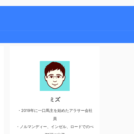
ミズ
・2019年に一口馬主を始めたアラサー会社
員
・ノルマンディー、インゼル、ロードでのべ