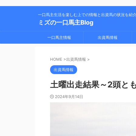
一口馬主生活を楽しむ上での情報と出資馬の状況を紹
ミズの一口馬主Blog
一口馬主情報
出資馬情報
HOME
>
出資馬情報
>
出資馬情報
土曜出走結果～2頭と
2024年9月14日