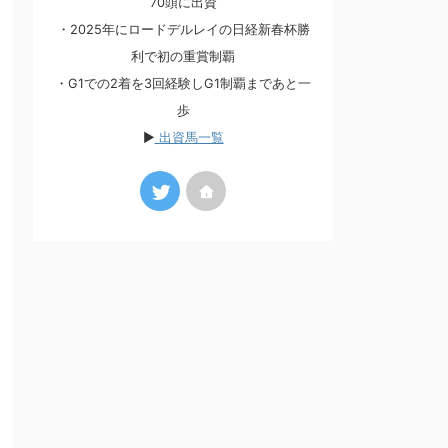
70頭に出資
・2025年にロードデルレイの日経新春杯勝
利で初の重賞制覇
・G1での2着を3回経験しG1制覇まであと一
歩
▶
出資馬一覧