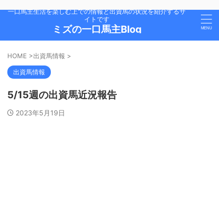
一口馬主生活を楽しむ上での情報と出資馬の状況を紹介するサ
イトです
ミズの一口馬主Blog
HOME
>
出資馬情報
>
出資馬情報
5/15週の出資馬近況報告
2023年5月19日