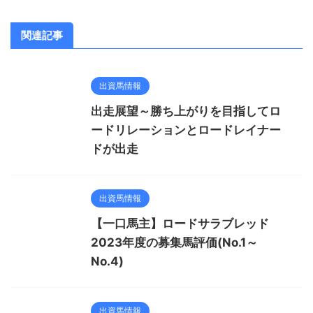
関連記事
出資馬情報
出走展望～勝ち上がりを目指してロ
ードリレーションとロードレイナー
ドが出走
出資馬情報
【一口馬主】ロードサラブレッド
2023年度の募集馬評価(No.1～
No.4)
出資馬情報