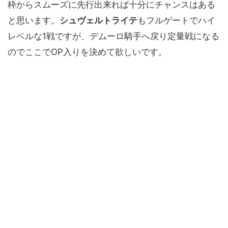
枠からスムーズに先行出来れば十分にチャンスはある
と思います。
シュヴェルトライテ
もフルゲートでハイ
レベルな1戦ですが、デムーロ騎手へ戻り定量戦になる
のでここでOP入りを決めて欲しいです。