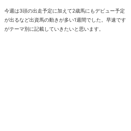
今週は3頭の出走予定に加えて2歳馬にもデビュー予定
が出るなど出資馬の動きが多い1週間でした。早速です
がテーマ別に記載していきたいと思います。