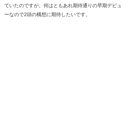
ていたのですが。何はともあれ期待通りの早期デビュ
ーなので2頭の構想に期待したいです。