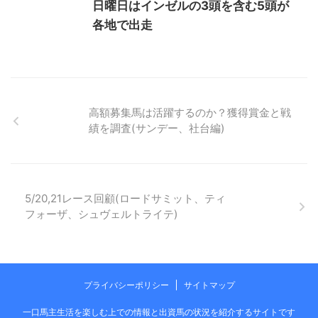
日曜日はインゼルの3頭を含む5頭が
各地で出走
高額募集馬は活躍するのか？獲得賞金と戦
績を調査(サンデー、社台編)
5/20,21レース回顧(ロードサミット、ティ
フォーザ、シュヴェルトライテ)
プライバシーポリシー
サイトマップ
一口馬主生活を楽しむ上での情報と出資馬の状況を紹介するサイトです