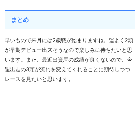
まとめ
早いもので来月には2歳戦が始まりますね。運よく2頭
が早期デビュー出来そうなので楽しみに待ちたいと思
います。また、最近出資馬の成績が良くないので、今
週出走の3頭が流れを変えてくれることに期待しつつ
レースを見たいと思います。