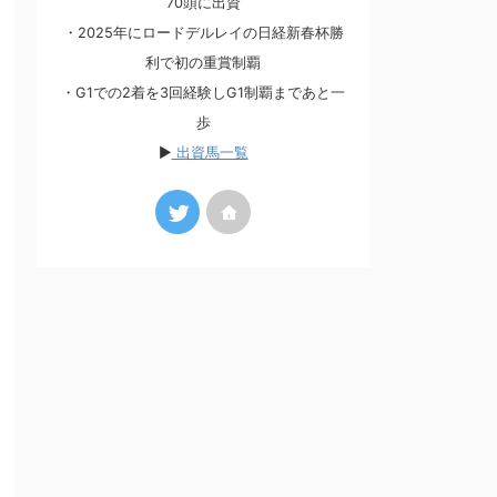
70頭に出資
・2025年にロードデルレイの日経新春杯勝
利で初の重賞制覇
・G1での2着を3回経験しG1制覇まであと一
歩
▶
出資馬一覧