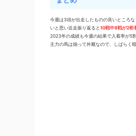
まとめ
今週は3頭が出走したものの良いところな
いと思い近走振り返ると
10戦中8戦が2桁
2023年の成績も今週の結果で入着率が
主力の馬は揃って外厩なので、しばらく