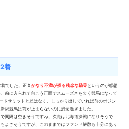
2着
2着でした。正直
かなり不満が残る残念な騎乗
というのが感想
果、前に入られて向こう正面でスムーズさを欠く競馬になって
ードサミットと差はなく、しっかり出していれば前のポジシ
え新潟競馬は前が止まらないのに残念過ぎました。
まで間隔は空きそうですね。次走は北海道決戦になりそうで
てもよさそうですが、このままではファンド解散も十分にあり