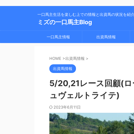
一口馬主生活を楽しむ上での情報と出資馬の状況を紹
ミズの一口馬主Blog
一口馬主情報
出資馬情報
HOME
>
出資馬情報
>
出資馬情報
5/20,21レース回
ュヴェルトライテ)
2023年6月11日