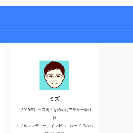
ミズ
・2019年に一口馬主を始めたアラサー会社
員
・ノルマンディー、インゼル、ロードでのべ