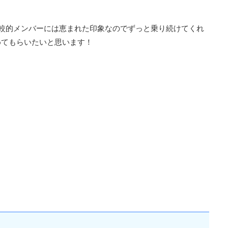
較的メンバーには恵まれた印象なのでずっと乗り続けてくれ
めてもらいたいと思います！