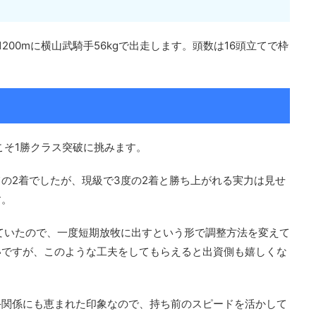
1200mに横山武騎手56kgで出走します。頭数は16頭立てで枠
こそ1勝クラス突破に挑みます。
の2着でしたが、現級で3度の2着と勝ち上がれる実力は見せ
す。
ていたので、一度短期放牧に出すという形で調整方法を変えて
いですが、このような工夫をしてもらえると出資側も嬉しくな
手関係にも恵まれた印象なので、持ち前のスピードを活かして