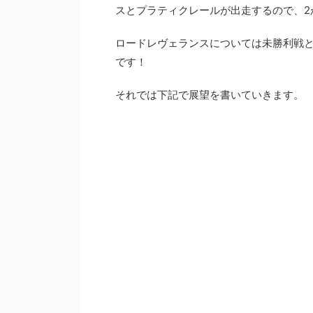
スとプラティクレールが出走するので、2
ロードレヴェランスについては未勝利戦
です！
それでは下記で展望を書いていきます。