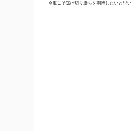
今度こそ逃げ切り勝ちを期待したいと思