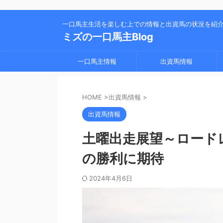
一口馬主生活を楽しむ上での情報と出資馬の状況を紹
ミズの一口馬主Blog
一口馬主情報
出資馬情報
HOME
>
出資馬情報
>
出資馬情報
土曜出走展望～ロード
の勝利に期待
2024年4月6日