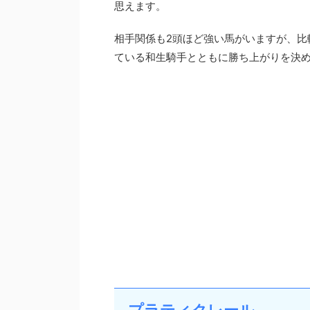
思えます。
相手関係も2頭ほど強い馬がいますが、比
ている和生騎手とともに勝ち上がりを決
プラティクレール