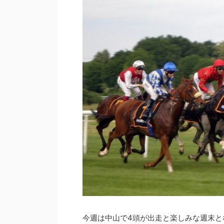
今週は中山で4頭が出走と楽しみな週末と