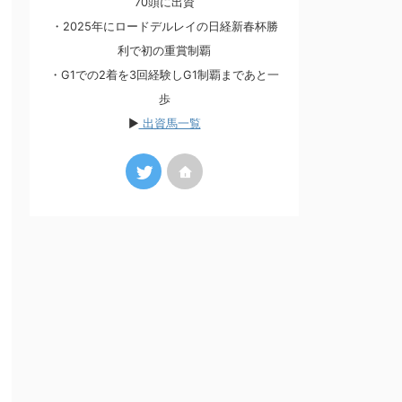
70頭に出資
・2025年にロードデルレイの日経新春杯勝
利で初の重賞制覇
・G1での2着を3回経験しG1制覇まであと一
歩
▶
出資馬一覧