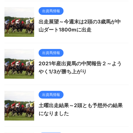
出資馬情報
出走展望～今週末は2頭の3歳馬が中
山ダート1800mに出走
出資馬情報
2021年産出資馬の中間報告２～よう
やく1/3が勝ち上がり
出資馬情報
土曜出走結果～2頭とも予想外の結果
になりました