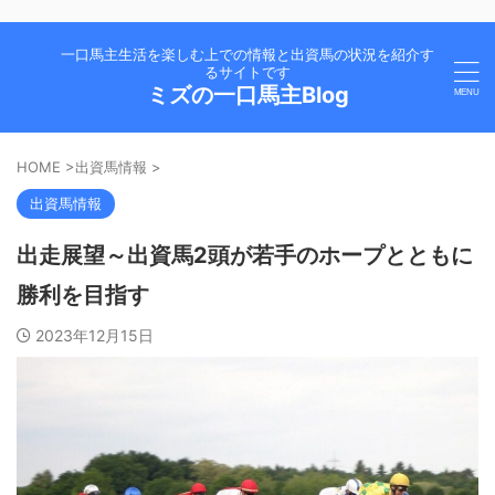
一口馬主生活を楽しむ上での情報と出資馬の状況を紹介す
るサイトです
ミズの一口馬主Blog
HOME
>
出資馬情報
>
出資馬情報
出走展望～出資馬2頭が若手のホープとともに
勝利を目指す
2023年12月15日