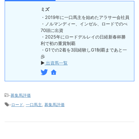
ミズ
・2019年に一口馬主を始めたアラサー会社員
・ノルマンディー、インゼル、ロードでのべ
70頭に出資
・2025年にロードデルレイの日経新春杯勝
利で初の重賞制覇
・G1での2着を3回経験しG1制覇まであと一
歩
▶
出資馬一覧
-
募集馬評価
-
ロード
,
一口馬主
,
募集馬評価