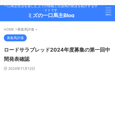
一口馬主生活を楽しむ上での情報と出資馬の状況を紹介するサ
イトです
ミズの一口馬主Blog
HOME
>
募集馬評価
>
募集馬評価
ロードサラブレッド2024年度募集の第一回中
間発表確認
2024年11月12日