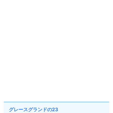
グレースグランドの23