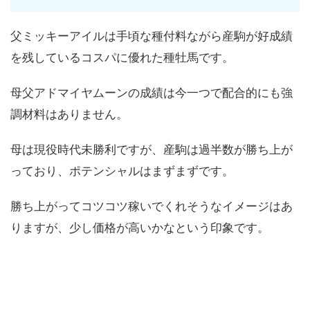
父ミッキーアイルは手頃な種付料ながら産駒が好成績
を残しているコスパに優れた種牡馬です。
母父アドマイヤムーンの成績は今一つで配合的にも強
調材料はありません。
母は現役時代未勝利ですが、産駒は過半数が勝ち上が
っており、ポテンシャルはまずまずです。
勝ち上がってコツコツ稼いでくれそうなイメージはあ
りますが、少し価格が高いかなという印象です。