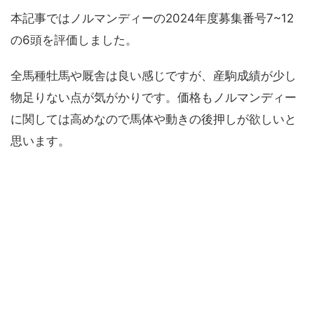
本記事ではノルマンディーの2024年度募集番号7~12
の6頭を評価しました。
全馬種牡馬や厩舎は良い感じですが、産駒成績が少し
物足りない点が気がかりです。価格もノルマンディー
に関しては高めなので馬体や動きの後押しが欲しいと
思います。