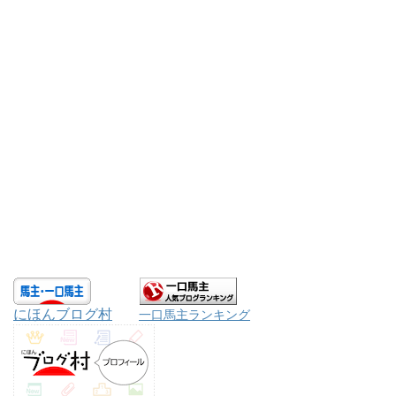
にほんブログ村
一口馬主ランキング