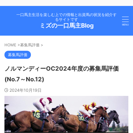
一口馬主生活を楽しむ上での情報と出資馬の状況を紹介す
るサイトです
ミズの一口馬主Blog
HOME
>
募集馬評価
>
募集馬評価
ノルマンディーOC2024年度の募集馬評価
(No.7～No.12)
2024年10月19日