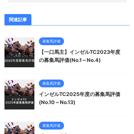
関連記事
募集馬評価
【一口馬主】インゼルTC2023年度
の募集馬評価(No.1～No.4)
募集馬評価
インゼルTC2025年度の募集馬評価
(No.10～No.13)
募集馬評価